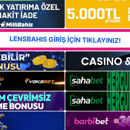
LENSBAHIS GİRİŞ İÇİN TIKLAYINIZ!