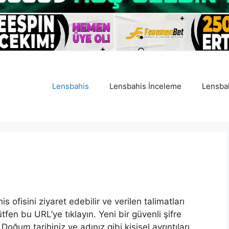
Lensbahis
Lensbahis İnceleme
Lensbah
is ofisini ziyaret edebilir ve verilen talimatları
Lütfen bu URL’ye tıklayın. Yeni bir güvenli şifre
Doğum tarihiniz ve adınız gibi kişisel ayrıntıları