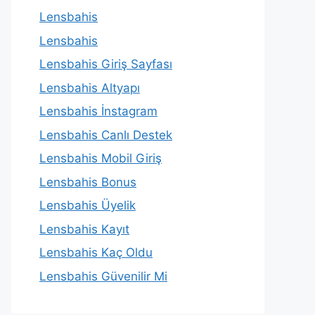
Lensbahis
Lensbahis
Lensbahis Giriş Sayfası
Lensbahis Altyapı
Lensbahis İnstagram
Lensbahis Canlı Destek
Lensbahis Mobil Giriş
Lensbahis Bonus
Lensbahis Üyelik
Lensbahis Kayıt
Lensbahis Kaç Oldu
Lensbahis Güvenilir Mi