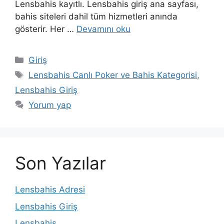
Lensbahis kayıtlı. Lensbahis giriş ana sayfası,
bahis siteleri dahil tüm hizmetleri anında
gösterir. Her …
Devamını oku
Kategoriler
Giriş
Etiketler
Lensbahis Canlı Poker ve Bahis Kategorisi
,
Lensbahis Giriş
Yorum yap
Son Yazılar
Lensbahis Adresi
Lensbahis Giriş
Lensbahis