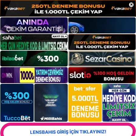
×
LENSBAHIS GİRİŞ İÇİN TIKLAYINIZ!