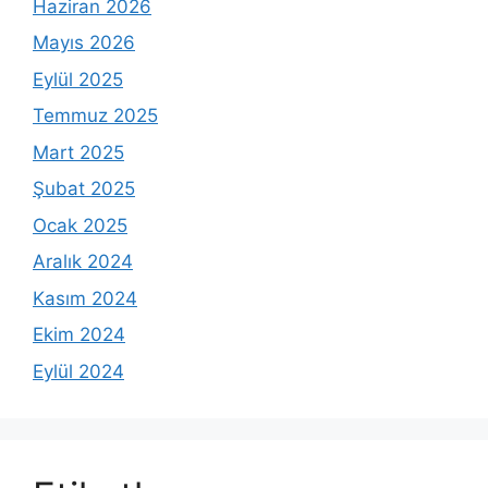
Haziran 2026
Mayıs 2026
Eylül 2025
Temmuz 2025
Mart 2025
Şubat 2025
Ocak 2025
Aralık 2024
Kasım 2024
Ekim 2024
Eylül 2024