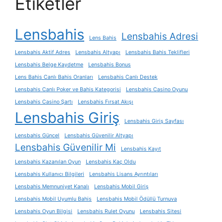
Etiketler
Lensbahis
Lensbahis Adresi
Lens Bahis
Lensbahis Aktif Adres
Lensbahis Altyapı
Lensbahis Bahis Teklifleri
Lensbahis Belge Kaydetme
Lensbahis Bonus
Lens Bahis Canlı Bahis Oranları
Lensbahis Canlı Destek
Lensbahis Canlı Poker ve Bahis Kategorisi
Lensbahis Casino Oyunu
Lensbahis Casino Şartı
Lensbahis Fırsat Akışı
Lensbahis Giriş
Lensbahis Giriş Sayfası
Lensbahis Güncel
Lensbahis Güvenilir Altyapı
Lensbahis Güvenilir Mi
Lensbahis Kayıt
Lensbahis Kazanılan Oyun
Lensbahis Kaç Oldu
Lensbahis Kullanıcı Bilgileri
Lensbahis Lisans Ayrıntıları
Lensbahis Memnuniyet Kanalı
Lensbahis Mobil Giriş
Lensbahis Mobil Uyumlu Bahis
Lensbahis Mobil Ödüllü Turnuva
Lensbahis Oyun Bilgisi
Lensbahis Rulet Oyunu
Lensbahis Sitesi