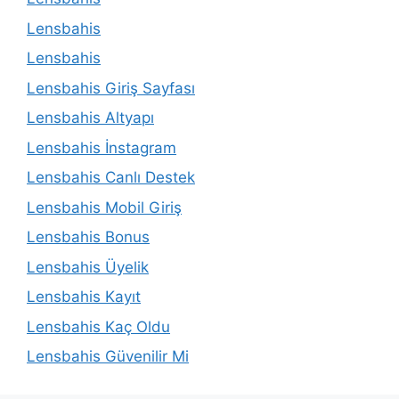
Lensbahis
Lensbahis
Lensbahis Giriş Sayfası
Lensbahis Altyapı
Lensbahis İnstagram
Lensbahis Canlı Destek
Lensbahis Mobil Giriş
Lensbahis Bonus
Lensbahis Üyelik
Lensbahis Kayıt
Lensbahis Kaç Oldu
Lensbahis Güvenilir Mi