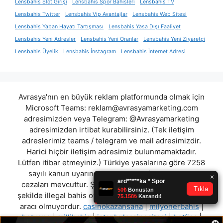
Lensbahis Slot Girişi
Lensbahis Spor Bahisleri
Lensbahis TV
Lensbahis Twitter
Lensbahis Vip Avantajlar
Lensbahis Web Sitesi
Lensbahis Yaban Hayatı Tartışması
Lensbahis Yasa Dışı Faaliyet
Lensbahis Yeni Adresler
Lensbahis Yeni Oranlar
Lensbahis Yeni Ziyaretçi
Lensbahis Üyelik
Lensbahis İnstagram
Lensbahis İnternet Adresi
Avrasya'nın en büyük reklam platformunda olmak için
Microsoft Teams:
reklam@avrasyamarketing.com
adresimizden veya Telegram: @Avrasyamarketing
adresimizden irtibat kurabilirsiniz. (Tek iletişim
adreslerimiz teams / telegram ve mail adresimizdir.
Harici hiçbir iletişim adresimiz bulunmamaktadır.
Lütfen itibar etmeyiniz.) Türkiye yasalarına göre 7258
sayılı kanun uyarınca yasa dışı bahis oynamanın
cezaları mevcuttur. Şu an bulunduğunuz site hiç bir
şekilde illegal bahis oyunları oynatmıyor ve oynamaya
aracı olmuyordur.
casinokazansana
|
milyonerbahis
|
betveno
|
millibahis
|
istanbulcasinositesi
|
betfica
|
×