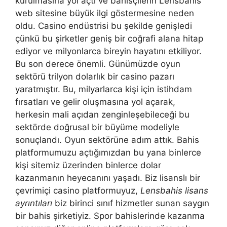
kurulmasına yol açtı ve bahisçilerin Lensbahis
web sitesine büyük ilgi göstermesine neden
oldu. Casino endüstrisi bu şekilde genişledi
çünkü bu şirketler geniş bir coğrafi alana hitap
ediyor ve milyonlarca bireyin hayatını etkiliyor.
Bu son derece önemli. Günümüzde oyun
sektörü trilyon dolarlık bir casino pazarı
yaratmıştır. Bu, milyarlarca kişi için istihdam
fırsatları ve gelir oluşmasına yol açarak,
herkesin mali açıdan zenginleşebileceği bu
sektörde doğrusal bir büyüme modeliyle
sonuçlandı. Oyun sektörüne adım attık. Bahis
platformumuzu açtığımızdan bu yana binlerce
kişi sitemiz üzerinden binlerce dolar
kazanmanın heyecanını yaşadı. Biz lisanslı bir
çevrimiçi casino platformuyuz,
Lensbahis lisans
ayrıntıları
biz birinci sınıf hizmetler sunan saygın
bir bahis şirketiyiz. Spor bahislerinde kazanma