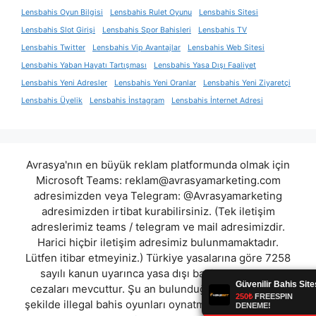
Lensbahis Oyun Bilgisi
Lensbahis Rulet Oyunu
Lensbahis Sitesi
Lensbahis Slot Girişi
Lensbahis Spor Bahisleri
Lensbahis TV
Lensbahis Twitter
Lensbahis Vip Avantajlar
Lensbahis Web Sitesi
Lensbahis Yaban Hayatı Tartışması
Lensbahis Yasa Dışı Faaliyet
Lensbahis Yeni Adresler
Lensbahis Yeni Oranlar
Lensbahis Yeni Ziyaretçi
Lensbahis Üyelik
Lensbahis İnstagram
Lensbahis İnternet Adresi
Avrasya'nın en büyük reklam platformunda olmak için
Microsoft Teams:
reklam@avrasyamarketing.com
adresimizden veya Telegram: @Avrasyamarketing
adresimizden irtibat kurabilirsiniz. (Tek iletişim
adreslerimiz teams / telegram ve mail adresimizdir.
Harici hiçbir iletişim adresimiz bulunmamaktadır.
Lütfen itibar etmeyiniz.) Türkiye yasalarına göre 7258
sayılı kanun uyarınca yasa dışı bahis oynamanın
cezaları mevcuttur. Şu an bulunduğunuz site hiç bir
şekilde illegal bahis oyunları oynatmıyor ve oynamaya