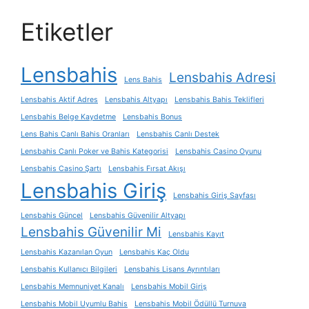
Etiketler
Lensbahis
Lensbahis Adresi
Lens Bahis
Lensbahis Aktif Adres
Lensbahis Altyapı
Lensbahis Bahis Teklifleri
Lensbahis Belge Kaydetme
Lensbahis Bonus
Lens Bahis Canlı Bahis Oranları
Lensbahis Canlı Destek
Lensbahis Canlı Poker ve Bahis Kategorisi
Lensbahis Casino Oyunu
Lensbahis Casino Şartı
Lensbahis Fırsat Akışı
Lensbahis Giriş
Lensbahis Giriş Sayfası
Lensbahis Güncel
Lensbahis Güvenilir Altyapı
Lensbahis Güvenilir Mi
Lensbahis Kayıt
Lensbahis Kazanılan Oyun
Lensbahis Kaç Oldu
Lensbahis Kullanıcı Bilgileri
Lensbahis Lisans Ayrıntıları
Lensbahis Memnuniyet Kanalı
Lensbahis Mobil Giriş
Lensbahis Mobil Uyumlu Bahis
Lensbahis Mobil Ödüllü Turnuva