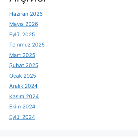
Haziran 2026
Mayıs 2026
Eylül 2025
Temmuz 2025
Mart 2025
Şubat 2025
Ocak 2025
Aralık 2024
Kasım 2024
Ekim 2024
Eylül 2024