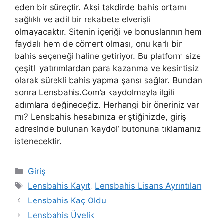
eden bir süreçtir. Aksi takdirde bahis ortamı
sağlıklı ve adil bir rekabete elverişli
olmayacaktır. Sitenin içeriği ve bonuslarının hem
faydalı hem de cömert olması, onu karlı bir
bahis seçeneği haline getiriyor. Bu platform size
çeşitli yatırımlardan para kazanma ve kesintisiz
olarak sürekli bahis yapma şansı sağlar. Bundan
sonra Lensbahis.Com’a kaydolmayla ilgili
adımlara değineceğiz. Herhangi bir öneriniz var
mı? Lensbahis hesabınıza eriştiğinizde, giriş
adresinde bulunan ‘kaydol’ butonuna tıklamanız
istenecektir.
Kategoriler
Giriş
Etiketler
Lensbahis Kayıt
,
Lensbahis Lisans Ayrıntıları
Lensbahis Kaç Oldu
Lensbahis Üyelik