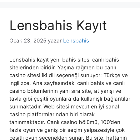
Lensbahis Kayıt
Ocak 23, 2025
yazar
Lensbahis
Lensbahis kayıt yeni bahis sitesi canlı bahis
sitelerinden biridir. Yaşına rağmen bu canlı
casino sitesi iki dil seçeneği sunuyor: Türkçe ve
ingilizce. Ana sayfasındaki canlı bahis ve canlı
casino bölümlerinin yanı sıra site, at yarışı ve
tavla gibi çeşitli oyunlara da kullanışlı bağlantılar
sunmaktadır. Web sitesi mevcut en iyi sanal
casino platformlarından biri olarak
tanınmaktadır. Canlı casino bölümü, 100’den
fazla oyun ve geniş bir seçim yelpazesiyle çok
çeşitli oyun seçenekleri sunar. Bu site, haftanın