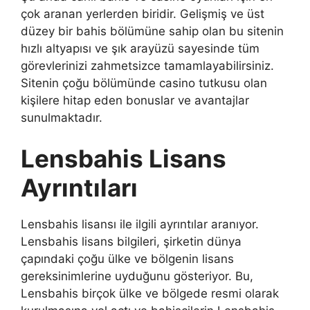
çok aranan yerlerden biridir. Gelişmiş ve üst
düzey bir bahis bölümüne sahip olan bu sitenin
hızlı altyapısı ve şık arayüzü sayesinde tüm
görevlerinizi zahmetsizce tamamlayabilirsiniz.
Sitenin çoğu bölümünde casino tutkusu olan
kişilere hitap eden bonuslar ve avantajlar
sunulmaktadır.
Lensbahis Lisans
Ayrıntıları
Lensbahis lisansı ile ilgili ayrıntılar aranıyor.
Lensbahis lisans bilgileri, şirketin dünya
çapındaki çoğu ülke ve bölgenin lisans
gereksinimlerine uyduğunu gösteriyor. Bu,
Lensbahis birçok ülke ve bölgede resmi olarak