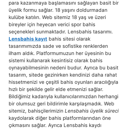
para kazanmaya başlamasını sağlayan basit bir
üyelik formu sağlar. 18 yaşını doldurmadan
kulübe katılın. Web sitemiz 18 yaş ve üzeri
bireyler için heyecan verici spor bahis
seçenekleri sunmaktadır. Lensbahis tasarımı.
Lensbahis kayıt
bahis sitesi olarak
tasarımımızda sade ve sofistike renklerden
ilham aldık. Platformumuzun her üyesinin bu
sistemi kullanarak kesintisiz olarak bahis
oynayabilmesinin nedeni budur. Ayrıca bu basit
tasarım, sitede gezinirken kendinizi daha rahat
hissetmenizi ve çeşitli bahis oyunları aracılığıyla
hızlı bir şekilde gelir elde etmenizi sağlar.
Bildiğimiz kadarıyla kullanıcılarımızdan herhangi
bir olumsuz geri bildirimle karşılaşmadık. Web
sitemiz, bahisçilerimizin
Lensbahis üyelik süreci
kaydolarak diğer bahis platformlarından öne
çıkmasını sağlar. Ayrıca Lensbahis kaydı