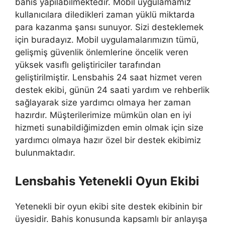
bahis yapılabilmektedir. Mobil uygulamamız
kullanıcılara diledikleri zaman yüklü miktarda
para kazanma şansı sunuyor. Sizi desteklemek
için buradayız. Mobil uygulamalarımızın tümü,
gelişmiş güvenlik önlemlerine öncelik veren
yüksek vasıflı geliştiriciler tarafından
geliştirilmiştir. Lensbahis 24 saat hizmet veren
destek ekibi, günün 24 saati yardım ve rehberlik
sağlayarak size yardımcı olmaya her zaman
hazırdır. Müşterilerimize mümkün olan en iyi
hizmeti sunabildiğimizden emin olmak için size
yardımcı olmaya hazır özel bir destek ekibimiz
bulunmaktadır.
Lensbahis Yetenekli Oyun Ekibi
Yetenekli bir oyun ekibi site destek ekibinin bir
üyesidir. Bahis konusunda kapsamlı bir anlayışa