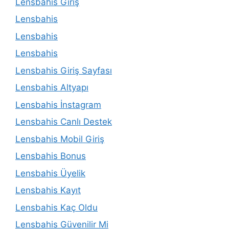
Lensbahis Giriş
Lensbahis
Lensbahis
Lensbahis
Lensbahis Giriş Sayfası
Lensbahis Altyapı
Lensbahis İnstagram
Lensbahis Canlı Destek
Lensbahis Mobil Giriş
Lensbahis Bonus
Lensbahis Üyelik
Lensbahis Kayıt
Lensbahis Kaç Oldu
Lensbahis Güvenilir Mi