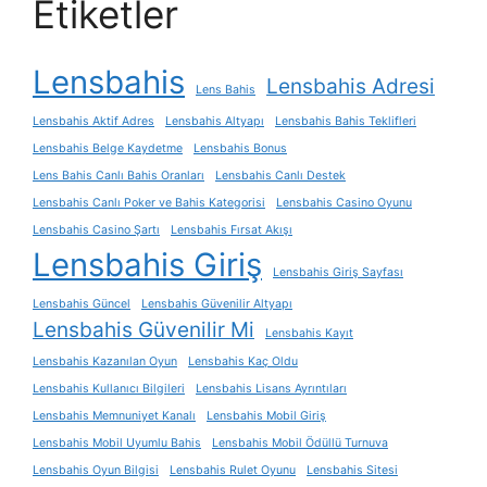
Etiketler
Lensbahis
Lensbahis Adresi
Lens Bahis
Lensbahis Aktif Adres
Lensbahis Altyapı
Lensbahis Bahis Teklifleri
Lensbahis Belge Kaydetme
Lensbahis Bonus
Lens Bahis Canlı Bahis Oranları
Lensbahis Canlı Destek
Lensbahis Canlı Poker ve Bahis Kategorisi
Lensbahis Casino Oyunu
Lensbahis Casino Şartı
Lensbahis Fırsat Akışı
Lensbahis Giriş
Lensbahis Giriş Sayfası
Lensbahis Güncel
Lensbahis Güvenilir Altyapı
Lensbahis Güvenilir Mi
Lensbahis Kayıt
Lensbahis Kazanılan Oyun
Lensbahis Kaç Oldu
Lensbahis Kullanıcı Bilgileri
Lensbahis Lisans Ayrıntıları
Lensbahis Memnuniyet Kanalı
Lensbahis Mobil Giriş
Lensbahis Mobil Uyumlu Bahis
Lensbahis Mobil Ödüllü Turnuva
Lensbahis Oyun Bilgisi
Lensbahis Rulet Oyunu
Lensbahis Sitesi