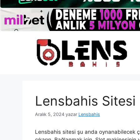
İçeriğe
atla
Lensbahis Sitesi
Aralık 5, 2024
yazar
Lensbahis
Lensbahis sitesi şu anda oynanabilecek çeş
çıkarın. Bağlanmak için. Slot makinesinin y