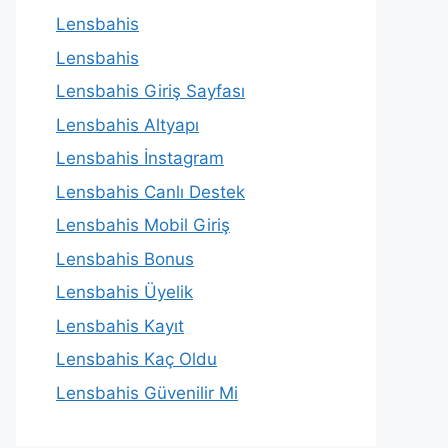
Lensbahis
Lensbahis
Lensbahis Giriş Sayfası
Lensbahis Altyapı
Lensbahis İnstagram
Lensbahis Canlı Destek
Lensbahis Mobil Giriş
Lensbahis Bonus
Lensbahis Üyelik
Lensbahis Kayıt
Lensbahis Kaç Oldu
Lensbahis Güvenilir Mi