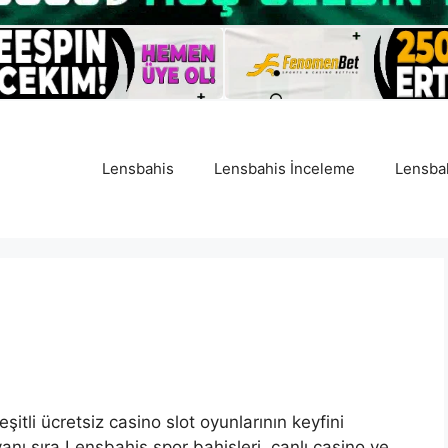
Lensbahis
Lensbahis İnceleme
Lensbah
itli ücretsiz casino slot oyunlarının keyfini
anı sıra Lensbahis spor bahisleri, canlı casino ve