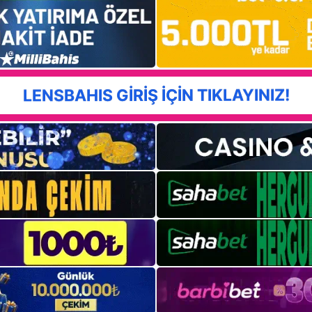
LENSBAHIS GİRİŞ İÇİN TIKLAYINIZ!