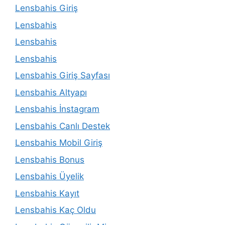
Lensbahis Giriş
Lensbahis
Lensbahis
Lensbahis
Lensbahis Giriş Sayfası
Lensbahis Altyapı
Lensbahis İnstagram
Lensbahis Canlı Destek
Lensbahis Mobil Giriş
Lensbahis Bonus
Lensbahis Üyelik
Lensbahis Kayıt
Lensbahis Kaç Oldu