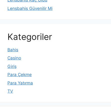
Lensbahis Kaç Oldu
Lensbahis Güvenilir Mi
Kategoriler
Bahis
Casino
Giriş
Para Çekme
Para Yatırma
TV