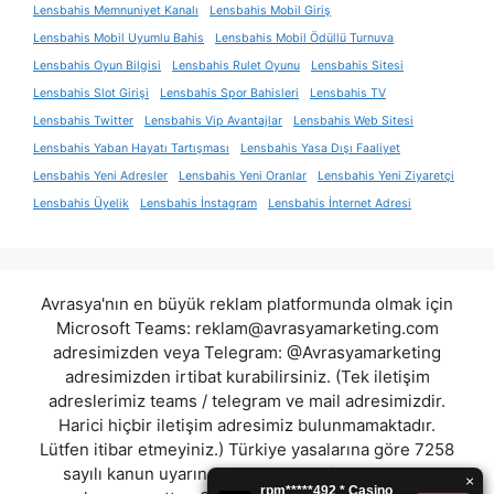
Lensbahis Memnuniyet Kanalı
Lensbahis Mobil Giriş
Lensbahis Mobil Uyumlu Bahis
Lensbahis Mobil Ödüllü Turnuva
Lensbahis Oyun Bilgisi
Lensbahis Rulet Oyunu
Lensbahis Sitesi
Lensbahis Slot Girişi
Lensbahis Spor Bahisleri
Lensbahis TV
Lensbahis Twitter
Lensbahis Vip Avantajlar
Lensbahis Web Sitesi
Lensbahis Yaban Hayatı Tartışması
Lensbahis Yasa Dışı Faaliyet
Lensbahis Yeni Adresler
Lensbahis Yeni Oranlar
Lensbahis Yeni Ziyaretçi
Lensbahis Üyelik
Lensbahis İnstagram
Lensbahis İnternet Adresi
Avrasya'nın en büyük reklam platformunda olmak için
Microsoft Teams:
reklam@avrasyamarketing.com
adresimizden veya Telegram: @Avrasyamarketing
adresimizden irtibat kurabilirsiniz. (Tek iletişim
adreslerimiz teams / telegram ve mail adresimizdir.
Harici hiçbir iletişim adresimiz bulunmamaktadır.
Lütfen itibar etmeyiniz.) Türkiye yasalarına göre 7258
sayılı kanun uyarınca yasa dışı bahis oynamanın