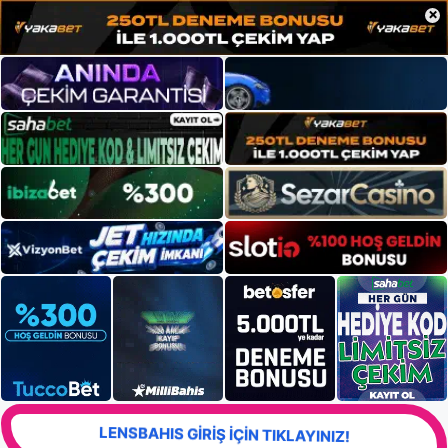
×
LENSBAHIS GİRİŞ İÇİN TIKLAYINIZ!