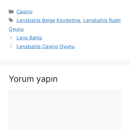
Kategoriler
Casino
Etiketler
Lensbahis Belge Kaydetme
,
Lensbahis Rulet
Oyunu
Lens Bahis
Lensbahis Casino Oyunu
Yorum yapın
Yorum