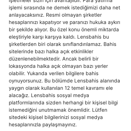
işletmeler sizin için avantajlıdır. Para yatırma
işlemi sırasında ne demek istediğimizi daha net
anlayacaksınız. Resmi olmayan şirketler
hesaplarınızı kapatıyor ve paranızı hukuka aykırı
bir şekilde alıyor. Bu özel konu önemli miktarda
eleştiriyle karşı karşıya kaldı. Lensbahis bu
şirketlerden biri olarak sınıflandırılamaz. Bahis
sitelerinde bazı halka açık etkinlikler
düzenlenebilmektedir. Ancak belirli bir
lokasyonda halka açık olmayan bazı yerler
olabilir. Yukarıda verilen bilgilere bahis
oynuyorsunuz. Bu bölümde Lensbahis alanında
yaygın olarak kullanılan 12 temel kavramı ele
alacağız. Lensbahis sosyal medya
platformlarında sizden herhangi bir kişisel bilgi
istemediğini unutmamak önemlidir. Lütfen
sitedeki kişisel bilgilerinizi sosyal medya
hesaplarınızla paylaşmayınız.