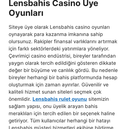
Lensbahis Casino Üye
Oyunları
Siteye üye olarak Lensbahis casino oyunları
oynayarak para kazanma imkanına sahip
olursunuz. Rakipler finansal varlıklarını artırmak
için farklı sektörlerdeki yatırımlara yöneliyor.
Çevrimiçi casino endüstrisi, bireyler tarafından
yaygın olarak tercih edildiğini gösteren dikkate
değer bir büyüme ve canlılık gördü. Bu nedenle
bireyler herhangi bir bahis platformunda hesap
oluşturmak için zaman ayırırlar. Güvenilir ve
kaliteli hizmet sunan siteleri seçmek çok
önemlidir.
Lensbahis rulet oyunu
sitemizin
sağlam yapısı, onu üyelik arayan bahis
meraklıları için tercih edilen bir seçenek haline
getiriyor. Tüm kullanıcılar herhangi bir hatayı
Lensbahis müşteri hizmetleri ekibine bildirme