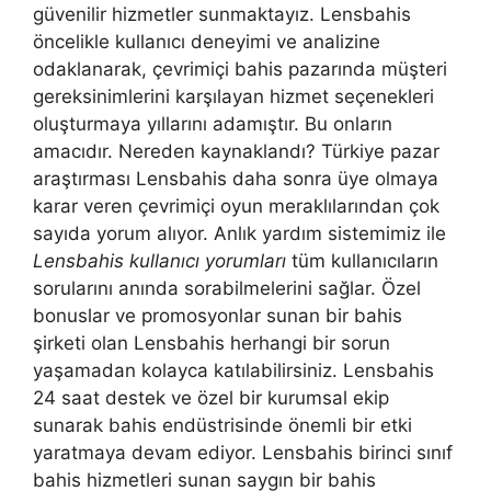
güvenilir hizmetler sunmaktayız. Lensbahis
öncelikle kullanıcı deneyimi ve analizine
odaklanarak, çevrimiçi bahis pazarında müşteri
gereksinimlerini karşılayan hizmet seçenekleri
oluşturmaya yıllarını adamıştır. Bu onların
amacıdır. Nereden kaynaklandı? Türkiye pazar
araştırması Lensbahis daha sonra üye olmaya
karar veren çevrimiçi oyun meraklılarından çok
sayıda yorum alıyor. Anlık yardım sistemimiz ile
Lensbahis kullanıcı yorumları
tüm kullanıcıların
sorularını anında sorabilmelerini sağlar. Özel
bonuslar ve promosyonlar sunan bir bahis
şirketi olan Lensbahis herhangi bir sorun
yaşamadan kolayca katılabilirsiniz. Lensbahis
24 saat destek ve özel bir kurumsal ekip
sunarak bahis endüstrisinde önemli bir etki
yaratmaya devam ediyor. Lensbahis birinci sınıf
bahis hizmetleri sunan saygın bir bahis