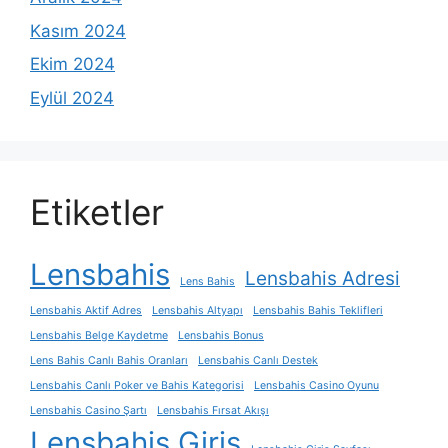
Kasım 2024
Ekim 2024
Eylül 2024
Etiketler
Lensbahis
Lensbahis Adresi
Lens Bahis
Lensbahis Aktif Adres
Lensbahis Altyapı
Lensbahis Bahis Teklifleri
Lensbahis Belge Kaydetme
Lensbahis Bonus
Lens Bahis Canlı Bahis Oranları
Lensbahis Canlı Destek
Lensbahis Canlı Poker ve Bahis Kategorisi
Lensbahis Casino Oyunu
Lensbahis Casino Şartı
Lensbahis Fırsat Akışı
Lensbahis Giriş