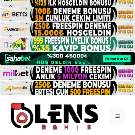
İçeriğe
atla
Menü