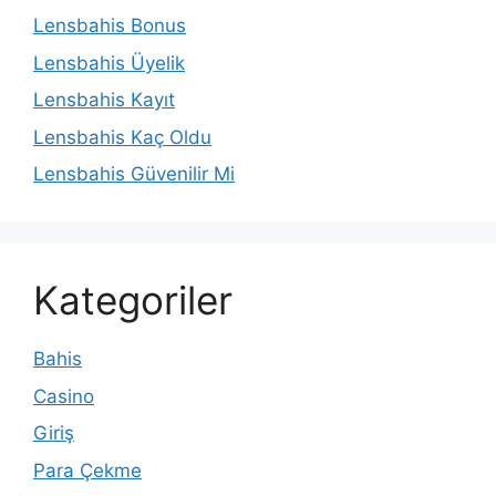
Lensbahis Bonus
Lensbahis Üyelik
Lensbahis Kayıt
Lensbahis Kaç Oldu
Lensbahis Güvenilir Mi
Kategoriler
Bahis
Casino
Giriş
Para Çekme