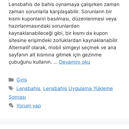
Lensbahis de bahis oynamaya çalışırken zaman
zaman sorunlarla karşılaşabilir. Sorunların bir
kısmı kuponların basılması, düzenlenmesi veya
hazırlanmasındaki sorunlardan
kaynaklanabileceği gibi, bir kısmı da kupon
sitesine erişimdeki zorluklardan kaynaklanabilir.
Alternatif olarak, mobil simgeyi seçmek ve ana
sayfanın alt kısmına gitmek için gezinme
çubuğunu kullanın. …
Devamını oku
Kategoriler
Giriş
Etiketler
Lensbahis
,
Lensbahis Uygulama Yükleme
Sonrası
Yorum yap