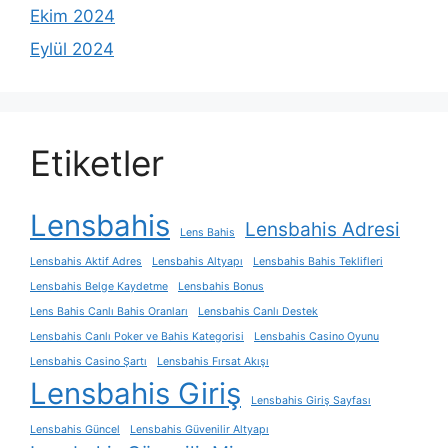
Ekim 2024
Eylül 2024
Etiketler
Lensbahis
Lensbahis Adresi
Lens Bahis
Lensbahis Aktif Adres
Lensbahis Altyapı
Lensbahis Bahis Teklifleri
Lensbahis Belge Kaydetme
Lensbahis Bonus
Lens Bahis Canlı Bahis Oranları
Lensbahis Canlı Destek
Lensbahis Canlı Poker ve Bahis Kategorisi
Lensbahis Casino Oyunu
Lensbahis Casino Şartı
Lensbahis Fırsat Akışı
Lensbahis Giriş
Lensbahis Giriş Sayfası
Lensbahis Güncel
Lensbahis Güvenilir Altyapı