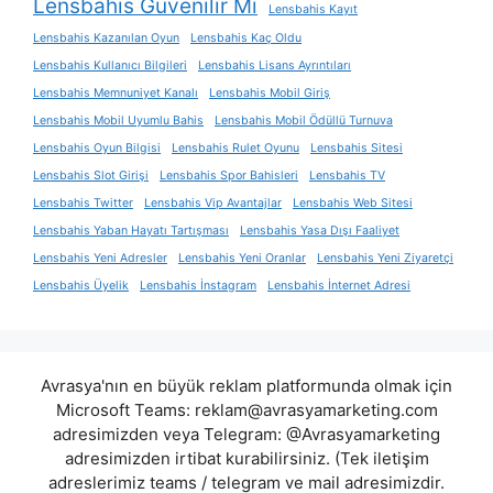
Lensbahis Güvenilir Mi
Lensbahis Kayıt
Lensbahis Kazanılan Oyun
Lensbahis Kaç Oldu
Lensbahis Kullanıcı Bilgileri
Lensbahis Lisans Ayrıntıları
Lensbahis Memnuniyet Kanalı
Lensbahis Mobil Giriş
Lensbahis Mobil Uyumlu Bahis
Lensbahis Mobil Ödüllü Turnuva
Lensbahis Oyun Bilgisi
Lensbahis Rulet Oyunu
Lensbahis Sitesi
Lensbahis Slot Girişi
Lensbahis Spor Bahisleri
Lensbahis TV
Lensbahis Twitter
Lensbahis Vip Avantajlar
Lensbahis Web Sitesi
Lensbahis Yaban Hayatı Tartışması
Lensbahis Yasa Dışı Faaliyet
Lensbahis Yeni Adresler
Lensbahis Yeni Oranlar
Lensbahis Yeni Ziyaretçi
Lensbahis Üyelik
Lensbahis İnstagram
Lensbahis İnternet Adresi
Avrasya'nın en büyük reklam platformunda olmak için
Microsoft Teams:
reklam@avrasyamarketing.com
adresimizden veya Telegram: @Avrasyamarketing
adresimizden irtibat kurabilirsiniz. (Tek iletişim
adreslerimiz teams / telegram ve mail adresimizdir.