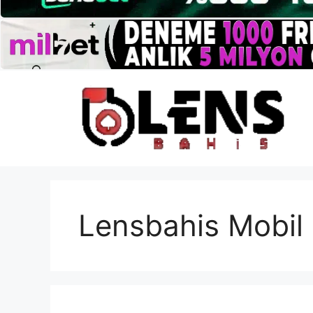
İçeriğe
atla
Lensbahis Mobi