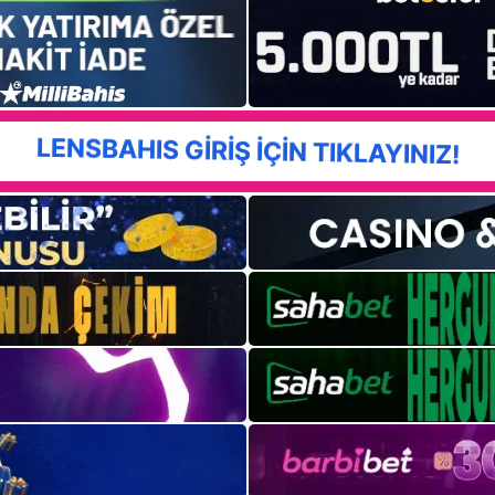
LENSBAHIS GİRİŞ İÇİN TIKLAYINIZ!