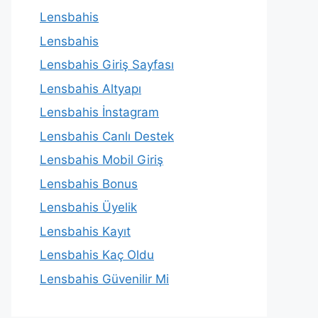
Lensbahis
Lensbahis
Lensbahis Giriş Sayfası
Lensbahis Altyapı
Lensbahis İnstagram
Lensbahis Canlı Destek
Lensbahis Mobil Giriş
Lensbahis Bonus
Lensbahis Üyelik
Lensbahis Kayıt
Lensbahis Kaç Oldu
Lensbahis Güvenilir Mi