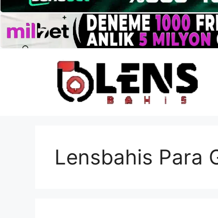
İçeriğe
atla
Lensbahis Para G