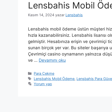
Lensbahis Mobil Ö
Kasım 14, 2024
yazar
Lensbahis
Lensbahis mobil ödeme üstün müşteri hizm
hızla kazanabilirsiniz. Lensbahis lisansı o
gelmiştir. Hesabınıza erişin ve çevrimiçi t
sunan birçok yer var. Bu siteler başarıya 
Çevrimiçi casino oynamanın yalnızca düşün
ve …
Devamını oku
Kategoriler
Para Çekme
Etiketler
Lensbahis Mobil Ödeme
,
Lensbahis Para Güven
Yorum yap