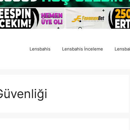
Lensbahis
Lensbahis İnceleme
Lensbah
üvenliği